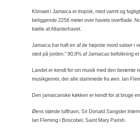
Klimaet i Jamaica er tropisk, med varmt og fugtig
beliggende 2256 meter over havets overflade. Nog
bælte af Atlanterhavet.
Jamaica har haft en af ​​de højeste mord satser 
sted på jorden.” 90,9% af Jamaicas befolkning er
Landet er kendt for sin musik med den berømte r
musikgenrer, der alle stammede fra øen. Ian Fle
Den jamaicanske køkken er kendt for at bruge en
Øens største lufthavn, Sir Donald Sangster Intern
Ian Fleming i Boscobel, Saint Mary Parish.