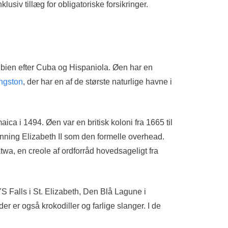
klusiv tillæg for obligatoriske forsikringer.
aribien efter Cuba og Hispaniola. Øen har en
ngston
, der har en af de største naturlige havne i
ca i 1494. Øen var en britisk koloni fra 1665 til
nning Elizabeth II som den formelle overhead.
twa, en creole af ordforråd hovedsageligt fra
YS Falls i St. Elizabeth, Den Blå Lagune i
er er også krokodiller og farlige slanger. I de