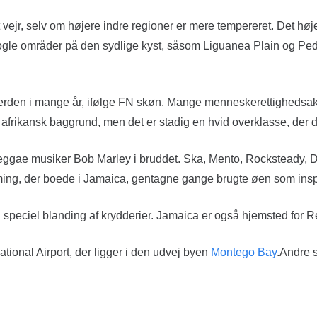
t vejr, selv om højere indre regioner er mere tempereret. Det hø
le områder på den sydlige kyst, såsom Liguanea Plain og Pedro P
i verden i mange år, ifølge FN skøn. Mange menneskerettighedsa
 afrikansk baggrund, men det er stadig en hvid overklasse, der 
eggae musiker Bob Marley i bruddet. Ska, Mento, Rocksteady, Du
ming, der boede i Jamaica, gentagne gange brugte øen som insp
 speciel blanding af krydderier. Jamaica er også hjemsted for 
ational Airport, der ligger i den udvej byen
Montego Bay
.Andre s