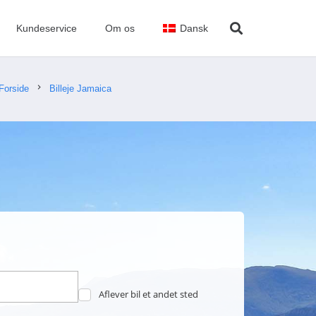
Kundeservice
Om os
Dansk
chevron_right
Forside
Billeje Jamaica
Aflever bil et andet sted